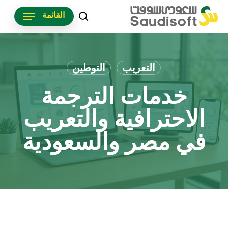
p
القائمة
o
search
n
t
التعريب
التوطين
خدمات الترجمة
الاحترافية والتعريب
في مصر والسعودية