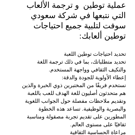
عملية توطين و ترجمة الألعاب
التحقق من الرسومات والرموز والروابط
والأداء والصوت في هذه المرحلة للتأكد من
التي نتبعها في شركة سعودي
تشغيلها بشكل صحيح.
سوفت لتلبية جميع احتياجات
توطين ألعابك:
تحديد احتياجات توطين اللعبة
تحديد متطلباتك، بما في ذلك ترجمة اللغة
والتكيف الثقافي وواجهة المستخدم.
إعطاء الأولوية للجودة والدقة:
نستخدم فريقًا من المختبرين ذوي الخبرة والذين
هم متحدثون أصليون للغة الهدف للعب باللعبة
وتقديم ملاحظات مفصلة حول الجوانب اللغوية
والبصرية والوظيفية. تساعد هذه الخطوة
المطورين على تقديم تجربة مصقولة ومناسبة
ثقافيًا على مستوى العالم.
مراعاة الحساسية الثقافية