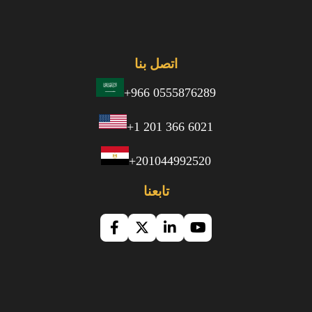
اتصل بنا
+966 0555876289
+1 201 366 6021
+201044992520
تابعنا
تشمل
خدمات
ترجمة
ألعاب
الفيديو
التي