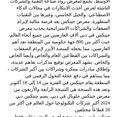
الأوسط، يجمع لمعرض رواد صناعة التقنية والشركات
الناشئة لعرض أحدث الابتكارات في مجالات الذكاء
الاصطناعي، والجيل الخامس، وغيرها من التقنيات
المتطورة. معرض جيتكس يعد فرصة مثالية لإبرام
الصفقات والشراكات الاستراتيجية.يجذب معرض
جيتكس في دبي آلاف العارضين من جميع أنحاء العالم،
حيث أكثر من 800 جهة حكومية من المنطقة تعد أهم
العارضين، مما يجعله المنصة الأبرز لإبرام الصفقات
والشراكات بين القطاعين العام والخاص وأيضا الخاص
والخاص. يشهد المعرض توقيع مذكرات تفاهم عديدة،
وإطلاق مبادرات مبتكرة وشراكات بين أكبر الشركات ،
مما يساهم في دفع عجلة التحول الرقمي في
المنطقة.يقام جيتكس في الفترة من 14 إلى 18 أكتوبر
وتعد هذه النسخة هي النسخة الرابعة والأربعون من
معرض جيتكس جلوبال في دبي. يضم جيتكس دبي
2024 أكبر شركات التكنولوجيا حول العالم في أكثر من
26 قطاعاً مختلفين.
جيتكس ليس مجرد منصة لعرض المشروعات فقط،