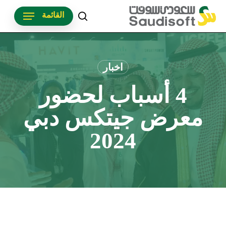
p
القائمة
o
search
n
t
اخبار
4 أسباب لحضور
معرض جيتكس دبي
2024