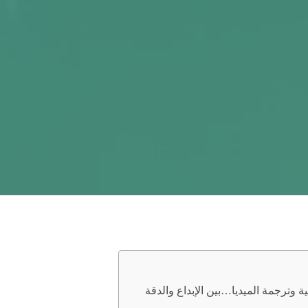
ة وترجمة الميديا…بين الإبداع والدقة