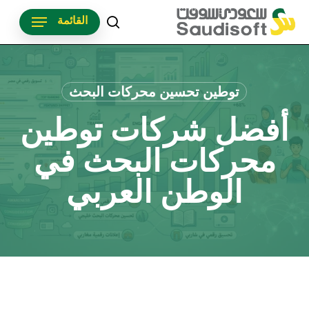
p
القائمة
o
search
n
t
توطين تحسين محركات البحث
أفضل شركات توطين
محركات البحث في
الوطن العربي