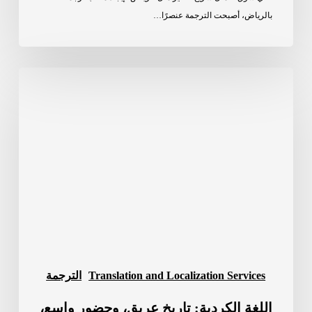
بالرياض، أصبحت الترجمة عنصرًا…
اللغة
الكردية:
تاريخ
عريق،
وحضور
واسع،
وأهمية
متنامية
في
الترجمة
Translation and Localization Services
الترجمة
اللغة الكردية: تاريخ عريق، وحضور واسع،