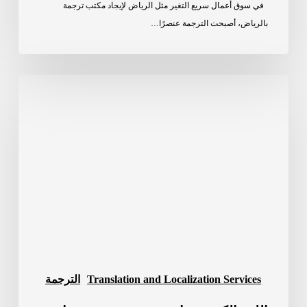
في سوق أعمال سريع التغير مثل الرياض لإيجاد مكتب ترجمة
بالرياض، أصبحت الترجمة عنصرًا…
اللغة
الكردية:
تاريخ
عريق،
وحضور
واسع،
وأهمية
متنامية
في
الترجمة
Translation and Localization Services
الترجمة