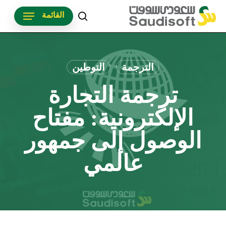
p
القائمة
o
search
n
t
الترجمة
التوطين
ترجمة التجارة
الإلكترونية: مفتاح
الوصول إلى جمهور
عالمي