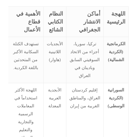
اللهجة
أماكن
النظام
الأهمية في
الرئيسية
الانتشار
الكتابي
قطاع
الجغرافي
الشائع
الأعمال
الكرمانجية
تركيا، سوريا،
الأبجديات
تستهدف الكتلة
(الكردية
أجزاء من الاتحاد
اللاتينية
السكانية الأكبر
الشمالية)
السوفيتي السابق
(هاوار)
من المتحدثين
وبادينان في
باللغة الكردية.
العراق
السورانية
إقليم كردستان
الأبجدية
اللهجة الأكثر
(الكردية
العراق، والمناطق
العربية
استخداماً في
الوسطى)
الغربية من إيران
المعدلة
المعاملات
الرسمية
والتجارية
والتعليم