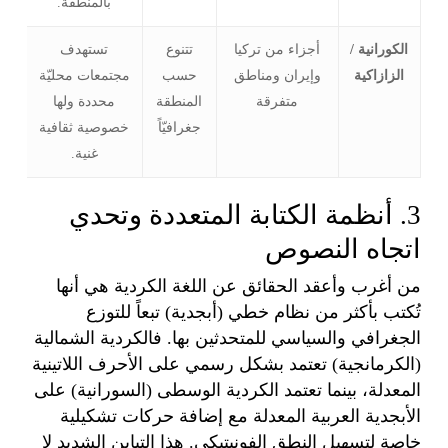
بالمنطقة.
الكورانية /
أجزاء من تركيا
تتنوع
تستهدف
الزازاكية
وإيران ومناطق
حسب
مجتمعات محليّة
متفرقة
المنطقة
محددة ولها
جغرافيّاً
خصوصية ثقافية
غنية.
3. أنظمة الكتابة المتعددة وتحدي
اتجاه النصوص
من أغرب وأعقد الحقائق عن اللغة الكردية هي أنها
تُكتب بأكثر من نظام خطي (أبجدية) تبعاً للتوزع
الجغرافي والسياسي للمتحدثين بها. فالكردية الشمالية
(الكرمانجية) تعتمد بشكل رسمي على الأحرف اللاتينية
المعدلة، بينما تعتمد الكردية الوسطى (السورانية) على
الأبجدية العربية المعدلة مع إضافة حركات تشكيلية
خاصة لتسهيل النطق الفونيتيكي. هذا التباين الشديد لا