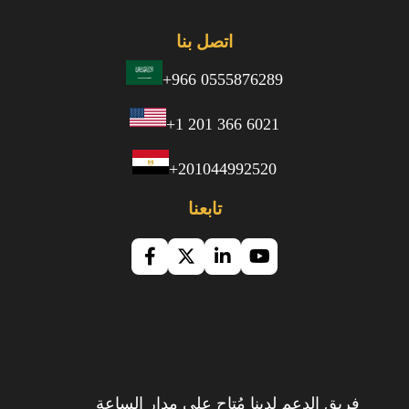
اتصل بنا
+966 0555876289
+1 201 366 6021
+201044992520
تابعنا
فريق الدعم لدينا مُتاح على مدار الساعة