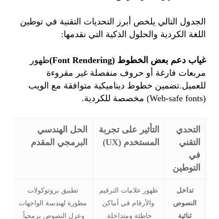
الجدول التالي يلخص أبرز التحديات التقنية في توطين
اللغة الكردية والحلول الذكية التي نقدمها:
غياب دعم بعض الخطوط (Font Rendering)
ظهور
مربعات فارغة أو حروف منفصلة غير مقروءة
للعميل.تضمين خطوط ديناميكية متوافقة مع الويب
(Web-safe fonts) مخصصة للكردية.
التحدي
التأثير على تجربة
الحل الهندسي
التقني
المستخدم (UX)
البرمجي المقدم
في
التوطين
تداخل
ظهور علامات الترقيم
تطبيق بروتوكولات
النصوص
والأرقام في أماكن
مطورة لهندسة الواجهات
ثنائية
خاطئة ومتداخلة.
وعزل النصوص برمجياً.