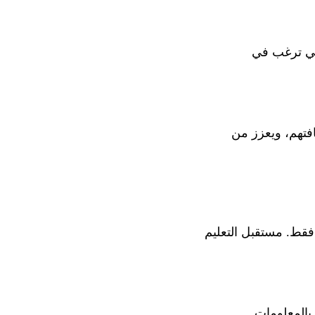
تي ترغب في
افتهم، ويعزز من
 فقط. مستقبل التعليم
 بالمعلومات