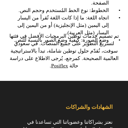
الصفحة.
الخطوط: نوع الخط المُستخدم وحجم النص.
اتجاه اللغة: ما إذا كانت اللغة تُقرأ من اليسار
إلى اليمين (مثل الإنجليزية) أو من اليمين إلى
اليسار (مثل العربية).
تم تصميم خدمات توطين البرمجيات الأفضل في فئتها
وضع الصورة: كيفية وضع الصور بالنسبة للنص.
لتسريع التطوير على جميع المنصات. في سعودي
سوفت، نُقدّم حلول توطين شاملة، تبدأ بالاستراتيجية
العالمية الصحيحة. كمرجع، يُرجى الاطلاع على دراسة
حالة
Posiflex
.
الشهادات والشراكات
نعتز بشراكاتنا وعضوياتنا التي تساعدنا في