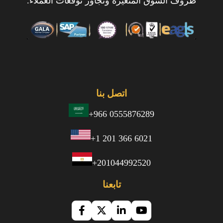
ظروف السوق المتغيرة وتجاوز توقعات العملاء.
اتصل بنا
+966 0555876289
+1 201 366 6021
+201044992520
تابعنا