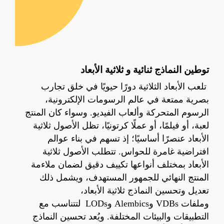
توطين
النماذج ثنائية و ثلاثية الأبعاد
تلعب الأبعاد الثلاثية دورًا حيويًا في خلق تجارب
بصرية ممتعة في عالم الرسومات الإلكترونية،
الرسوم المتحركة
وألعاب الفيديو. وسواء كان المنتج
لعبة، أو فيلمًا، أو عملًا كرتونيًا، تظل الأصول ثلاثية
الأبعاد عنصرًا أساسيًا؛ إذ تسهم في بناء عوالم
افتراضية غامرة للحواس.
تتطلب الأصول ثلاثية
الأبعا
د
بمختلف أنواعها
تكييف دقيق لضمان ملاءمة
المنتج النهائي للجمهور المستهدف، ويشمل ذلك
تعديل وتحسين النماذج ثلاثية الأبعاد،
وملفات
VDBs
و
Alembics
و
LODs
لتتناسب مع
التطبيقات والبيئات المختلفة. ويُعد تحسين النماذج