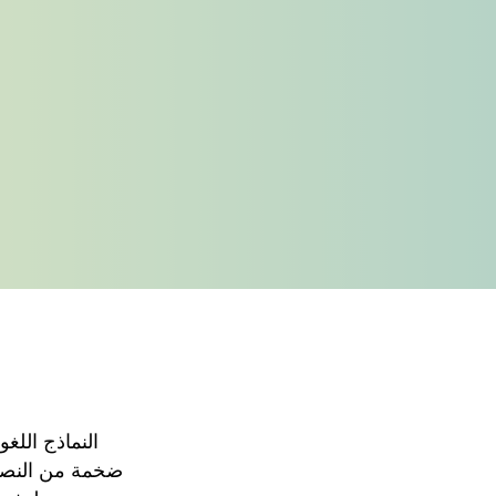
النماذج
اللغو
ضخمة
من
الن