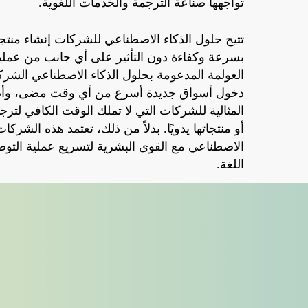
تواجهها
صناعة
الترجمة
والخدمات
اللغوية
.
تتيح
حلول
الذكاء
الاصطناعي
للشركات
إنشاء
منتج
بسرعة
وكفاءة
دون
التأثير
على
أي
جانب
من
عملي
العولمة المدعومة بحلول الذكاء الاصطناعي الشرك
دخول أسواق جديدة أسرع من أي وقت مضى، وأص
المثالية للشركات
التي
لا
تملك
الوقت
الكافي
لترج
أو
منتجاتها
يدويًا
.
بدلاً
من
ذلك
،
تعتمد
هذه
الشركات
الاصطناعي
مع
القوى
البشرية
لتسريع
عملية
التوط
اللغة
.