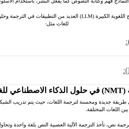
النماذج
فهم
وكتابة
النصوص
كما
يفعل
البشر
، باستخدام الأسل
كبيرة (LLM) العديد من التطبيقات
في
الترجمة
وحلو
للغات
مثل
:
بيان
.
نصوص
أقصر
.
(
NMT
)
في
حلول
الذكاء
الاصطناعي
للغ
مثل
الأشخاص
والأماكن
والمنظمات
.
انية
ونصوص
جذابة
للجمهور
المستهدف
.
طريقة
جديدة
ومحسنة
لترجمة
اللغات
،
حيث
يتم
تدريب
الشبك
بين
اللغات
المختلفة
.
ع الآلات
.
رجمة نص، تأخذ الترجمة الآلية العصبية النص بلغة واحدة
وتحاو
قة
وكفاءة
.