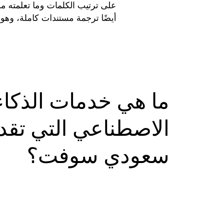
على
ترتيب
الكلمات
وما
تعلمته
من
أيضًا
ترجمة
مستندات
كاملة
،
وهو
الإجابة
على
الأسئلة
:
تقديم
إجابات
مفيدة
وذات
ما
هي
خدمات
الذكاء
الاصطناعي
التي
تقد
سعودي
سوفت
؟