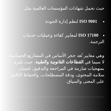
حيث نحمل شهادات المؤسسات العالمية مثل:
ISO 9001
لنظم إدارة الجودة.
ISO 17100
لمعايير كفاءة وعمليات خدمات
الترجمة.
وهي معايير تُعد حجر الأساس في المشاريع الحساسة،
لا سيما في
القطاعات القانونية والطبية
، حيث نلتزم
بمنهجيات صارمة في المراجعة والتدقيق، لضمان
سلامة المحتوى، ودقة المصطلحات، والحفاظ الكامل
على المعنى والسياق.